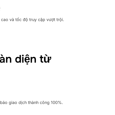
s
cao và tốc độ truy cập vượt trội.
àn diện từ
m bảo giao dịch thành công 100%.