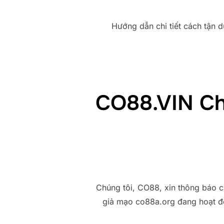
Hướng dẫn chi tiết cách tận d
CO88.VIN Ch
Chúng tôi, CO88, xin thông báo 
giả mạo co88a.org đang hoạt đ