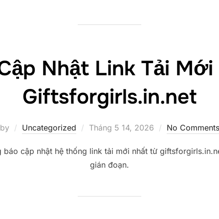
Cập Nhật Link Tải Mới
Giftsforgirls.in.net
Posted
by
Uncategorized
Tháng 5 14, 2026
No Comment
on
báo cập nhật hệ thống link tải mới nhất từ giftsforgirls.in
gián đoạn.