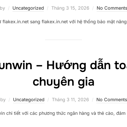
Posted
by
Uncategorized
Tháng 3 15, 2026
No Comment
on
flakex.in.net sang flakex.in.net với hệ thống bảo mật nâng 
Sunwin – Hướng dẫn to
chuyên gia
Posted
by
Uncategorized
Tháng 3 11, 2026
No Comments
on
win chi tiết với các phương thức ngân hàng và thẻ cào, đả