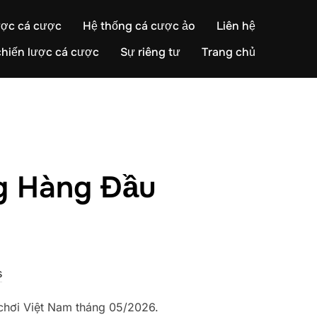
ược cá cược
Hệ thống cá cược ảo
Liên hệ
chiến lược cá cược
Sự riêng tư
Trang chủ
g Hàng Đầu
s
 chơi Việt Nam tháng 05/2026.