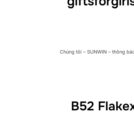
giftsforgir
Chúng tôi – SUNWIN – thông báo 
B52 Flake