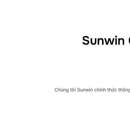
Sunwin 
Chúng tôi Sunwin chính thức thông 