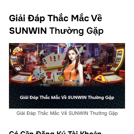
Giải Đáp Thắc Mắc Về
SUNWIN
Thường Gặp
Giải Đáp Thắc Mắc Về SUNWIN Thường Gặp
Có Cần Đăng Ký Tài Khoản