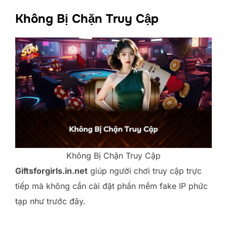
Không Bị Chặn Truy Cập
Không Bị Chặn Truy Cập
Giftsforgirls.in.net
giúp người chơi truy cập trực
tiếp mà không cần cài đặt phần mềm fake IP phức
tạp như trước đây.