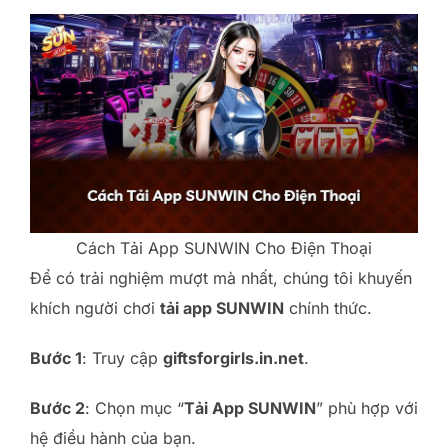
Cách Tải App SUNWIN Cho Điện Thoại
Để có trải nghiệm mượt mà nhất, chúng tôi khuyến
khích người chơi
tải app SUNWIN
chính thức.
Bước 1
: Truy cập
giftsforgirls.in.net
.
Bước 2
: Chọn mục “
Tải App SUNWIN
” phù hợp với
hệ điều hành của bạn.