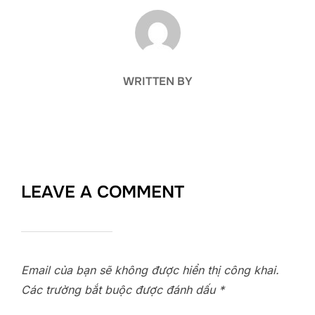
POST AUTHOR
WRITTEN BY
LEAVE A COMMENT
Email của bạn sẽ không được hiển thị công khai.
Các trường bắt buộc được đánh dấu
*