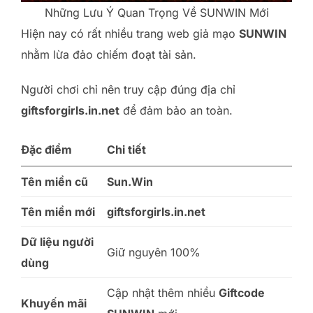
Những Lưu Ý Quan Trọng Về SUNWIN Mới
Hiện nay có rất nhiều trang web giả mạo
SUNWIN
nhằm lừa đảo chiếm đoạt tài sản.
Người chơi chỉ nên truy cập đúng địa chỉ
giftsforgirls.in.net
để đảm bảo an toàn.
Đặc điểm
Chi tiết
Tên miền cũ
Sun.Win
Tên miền mới
giftsforgirls.in.net
Dữ liệu người
Giữ nguyên 100%
dùng
Cập nhật thêm nhiều
Giftcode
Khuyến mãi