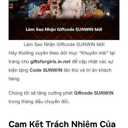
Làm Sao Nhận Giftcode SUNWIN Mới
Hãy thường xuyên theo dõi mục “Khuyến mãi” tại
trang chủ
giftsforgirls.in.net
để cập nhật các sự
kiện tặng
Code SUNWIN
tân thủ và tri ân khách
hàng.
Chúng tôi sẽ tăng cường phát
Giftcode SUNWIN
trong tháng đầu chuyển đổi.
Cam Kết Trách Nhiệm Của