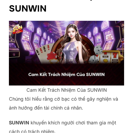
SUNWIN
Cam Kết Trách Nhiệm Của SUNWIN
Chúng tôi hiểu rằng cờ bạc có thể gây nghiện và
ảnh hưởng đến tài chính cá nhân.
SUNWIN
khuyến khích người chơi tham gia một
cách có trách nhiệm.