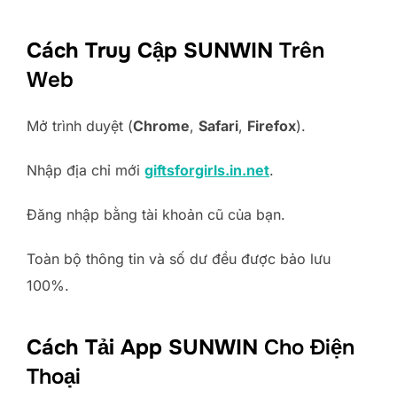
Cách Truy Cập SUNWIN
Trên
Web
Mở trình duyệt (
Chrome
,
Safari
,
Firefox
).
Nhập địa chỉ mới
giftsforgirls.in.net
.
Đăng nhập bằng tài khoản cũ của bạn.
Toàn bộ thông tin và số dư đều được bảo lưu
100%.
Cách Tải App SUNWIN
Cho Điện
Thoại