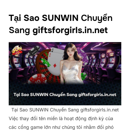
Tại Sao SUNWIN
Chuyển
Sang
giftsforgirls.in.net
Tại Sao SUNWIN Chuyển Sang giftsforgirls.in.net
Việc thay đổi tên miền là hoạt động định kỳ của
các cổng game lớn như chúng tôi nhằm đối phó