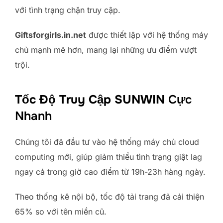
với tình trạng chặn truy cập.
Giftsforgirls.in.net
được thiết lập với hệ thống máy
chủ mạnh mẽ hơn, mang lại những ưu điểm vượt
trội.
Tốc Độ Truy Cập SUNWIN
Cực
Nhanh
Chúng tôi đã đầu tư vào hệ thống máy chủ cloud
computing mới, giúp giảm thiểu tình trạng giật lag
ngay cả trong giờ cao điểm từ 19h-23h hàng ngày.
Theo thống kê nội bộ, tốc độ tải trang đã cải thiện
65% so với tên miền cũ.