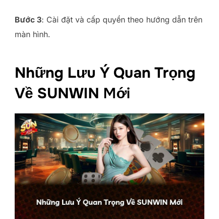
Bước 3
: Cài đặt và cấp quyền theo hướng dẫn trên
màn hình.
Những Lưu Ý Quan Trọng
Về SUNWIN
Mới