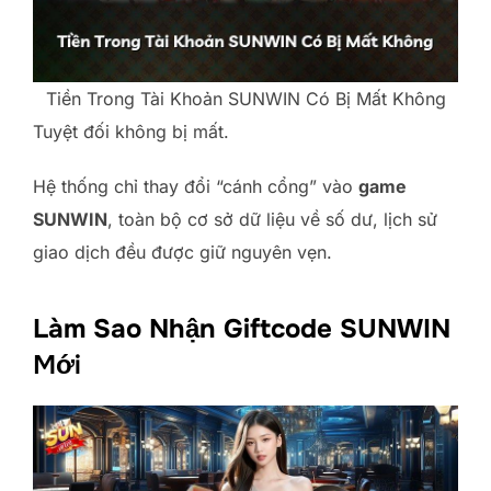
Tiền Trong Tài Khoản SUNWIN Có Bị Mất Không
Tuyệt đối không bị mất.
Hệ thống chỉ thay đổi “cánh cổng” vào
game
SUNWIN
, toàn bộ cơ sở dữ liệu về số dư, lịch sử
giao dịch đều được giữ nguyên vẹn.
Làm Sao Nhận Giftcode SUNWIN
Mới