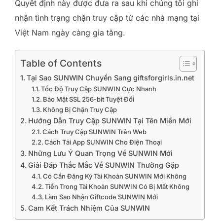
Quyết định này được đưa ra sau khi chúng tôi ghi
nhận tình trạng chặn truy cập từ các nhà mạng tại
Việt Nam ngày càng gia tăng.
Table of Contents
Tại Sao SUNWIN Chuyển Sang giftsforgirls.in.net
Tốc Độ Truy Cập SUNWIN Cực Nhanh
Bảo Mật SSL 256-bit Tuyệt Đối
Không Bị Chặn Truy Cập
Hướng Dẫn Truy Cập SUNWIN Tại Tên Miền Mới
Cách Truy Cập SUNWIN Trên Web
Cách Tải App SUNWIN Cho Điện Thoại
Những Lưu Ý Quan Trọng Về SUNWIN Mới
Giải Đáp Thắc Mắc Về SUNWIN Thường Gặp
Có Cần Đăng Ký Tài Khoản SUNWIN Mới Không
Tiền Trong Tài Khoản SUNWIN Có Bị Mất Không
Làm Sao Nhận Giftcode SUNWIN Mới
Cam Kết Trách Nhiệm Của SUNWIN