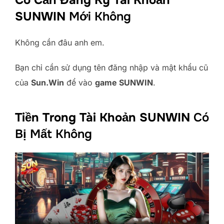
SUNWIN
Mới Không
Không cần đâu anh em.
Bạn chỉ cần sử dụng tên đăng nhập và mật khẩu cũ
của
Sun.Win
để vào
game SUNWIN
.
Tiền Trong Tài Khoản SUNWIN
Có
Bị Mất Không