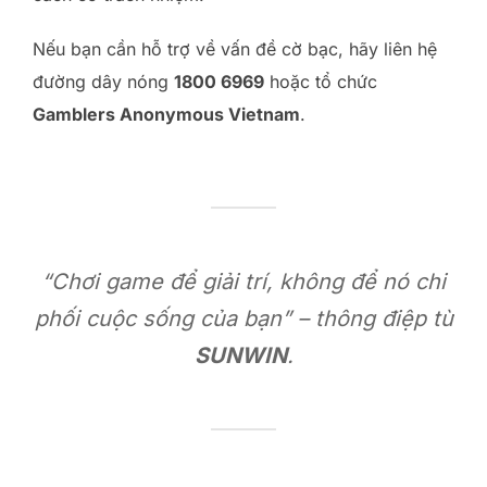
Nếu bạn cần hỗ trợ về vấn đề cờ bạc, hãy liên hệ
đường dây nóng
1800 6969
hoặc tổ chức
Gamblers Anonymous Vietnam
.
“Chơi game để giải trí, không để nó chi
phối cuộc sống của bạn” – thông điệp từ
SUNWIN
.