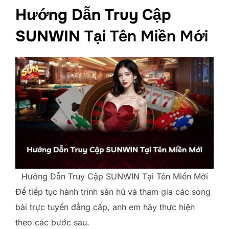
Hướng Dẫn Truy Cập
SUNWIN
Tại Tên Miền Mới
Hướng Dẫn Truy Cập SUNWIN Tại Tên Miền Mới
Để tiếp tục hành trình săn hũ và tham gia các sòng
bài trực tuyến đẳng cấp, anh em hãy thực hiện
theo các bước sau.