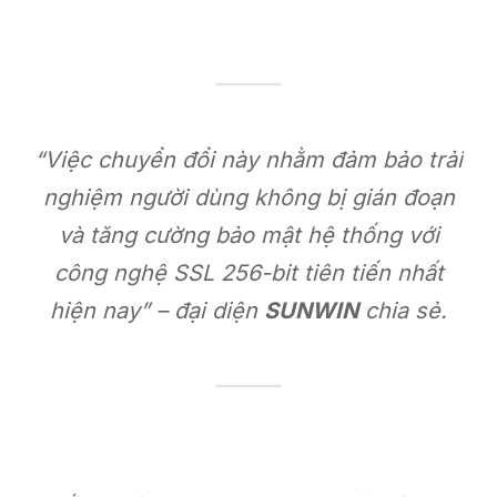
“Việc chuyển đổi này nhằm đảm bảo trải
nghiệm người dùng không bị gián đoạn
và tăng cường bảo mật hệ thống với
công nghệ SSL 256-bit tiên tiến nhất
hiện nay” – đại diện
SUNWIN
chia sẻ.