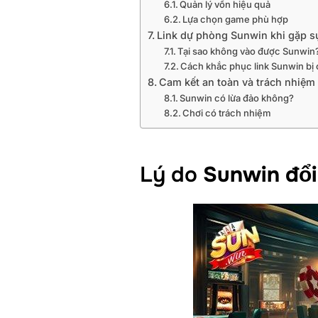
Quản lý vốn hiệu quả
Lựa chọn game phù hợp
Link dự phòng Sunwin khi gặp s
Tại sao không vào được Sunwin
Cách khắc phục link Sunwin bị
Cam kết an toàn và trách nhiệm
Sunwin có lừa đảo không?
Chơi có trách nhiệm
Lý do
Sunwin đổi