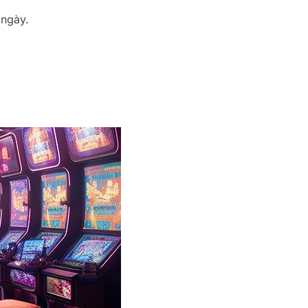
 ngày.