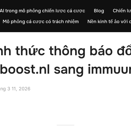
AI trong mô phỏng chiến lược cá cược
Blog
Chiến l
Mô phỏng cá cược có trách nhiệm
Nền kinh tế ảo với 
nh thức thông báo đổ
boost.nl sang immuu
ted
ng 3 11, 2026