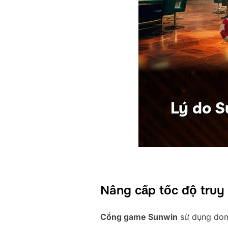
Nâng cấp tốc độ truy 
Cổng game Sunwin
sử dụng do