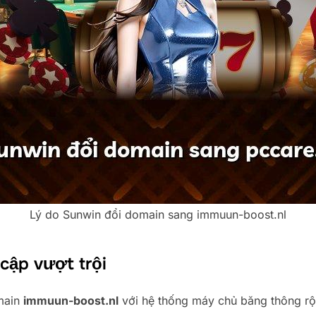
Lý do Sunwin đổi domain sang immuun-boost.nl
cập vượt trội
main
immuun-boost.nl
với hệ thống máy chủ băng thông rộ