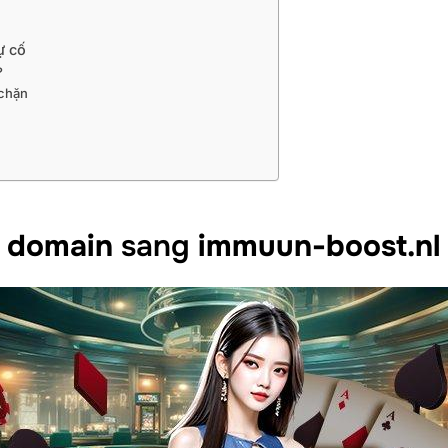
ự cố
?
 chặn
 domain
sang
immuun-boost.nl