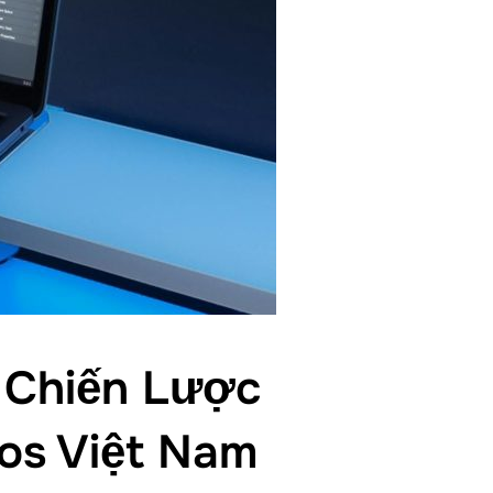
 Chiến Lược
os Việt Nam