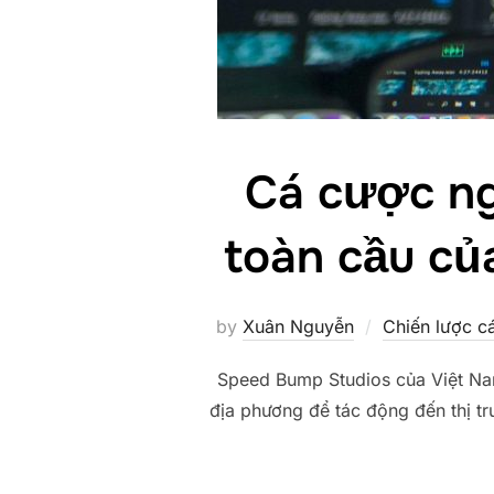
Cá cược ng
toàn cầu củ
by
Xuân Nguyễn
Chiến lược c
Speed Bump Studios của Việt Nam 
địa phương để tác động đến thị tr