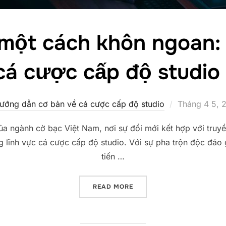
một cách khôn ngoan
cá cược cấp độ studio
Posted
ướng dẫn cơ bản về cá cược cấp độ studio
Tháng 4 5, 
on
ủa ngành cờ bạc Việt Nam, nơi sự đổi mới kết hợp với truyề
ng lĩnh vực cá cược cấp độ studio. Với sự pha trộn độc đáo
tiến …
“ĐÁNH CUỘC MỘT CÁCH K
READ MORE