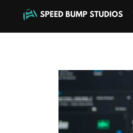
Skip
to
content