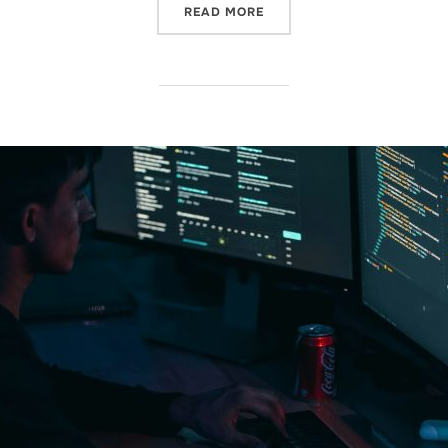
“CÁ CƯỢC NGOÀI BIÊN GI
READ MORE