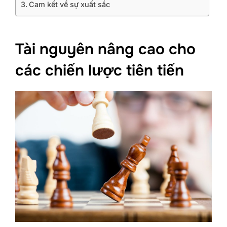
Cam kết về sự xuất sắc
Tài nguyên nâng cao cho
các chiến lược tiên tiến