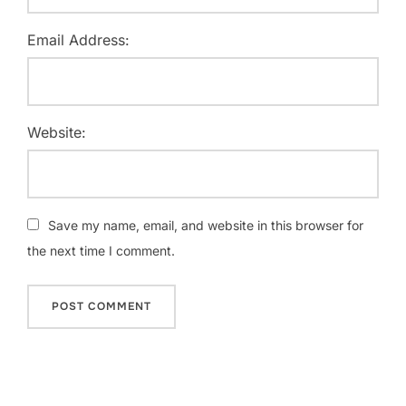
Email Address:
Website:
Save my name, email, and website in this browser for
the next time I comment.