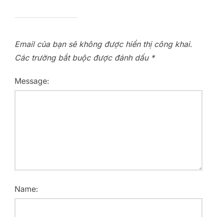
Email của bạn sẽ không được hiển thị công khai.
Các trường bắt buộc được đánh dấu
*
Message:
Name: