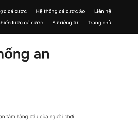
ược cá cược
Hệ thống cá cược ảo
Liên hệ
chiến lược cá cược
Sự riêng tư
Trang chủ
hống an
uan tâm hàng đầu của người chơi