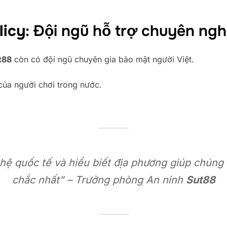
licy
: Đội ngũ hỗ trợ chuyên ngh
t88
còn có đội ngũ chuyên gia bảo mật người Việt.
của người chơi trong nước.
hệ quốc tế và hiểu biết địa phương giúp chúng t
chắc nhất” – Trưởng phòng An ninh
Sut88