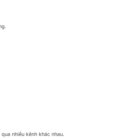
ng.
i qua nhiều kênh khác nhau.