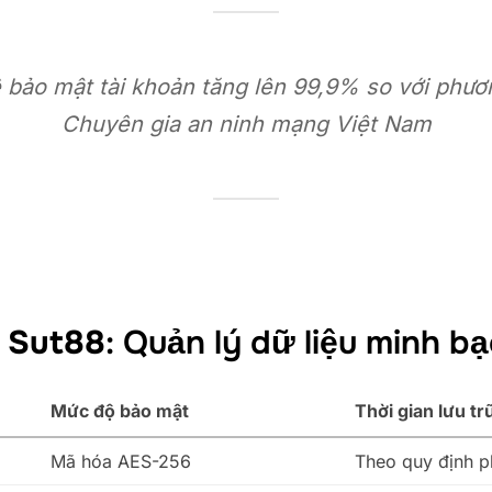
ệ bảo mật tài khoản tăng lên 99,9% so với phư
Chuyên gia an ninh mạng Việt Nam
n Sut88
: Quản lý dữ liệu minh b
Mức độ bảo mật
Thời gian lưu tr
Mã hóa AES-256
Theo quy định p