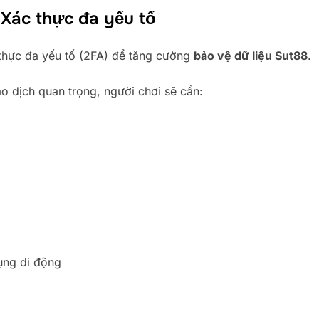
 Xác thực đa yếu tố
thực đa yếu tố (2FA) để tăng cường
bảo vệ dữ liệu Sut88
.
o dịch quan trọng, người chơi sẽ cần:
ụng di động