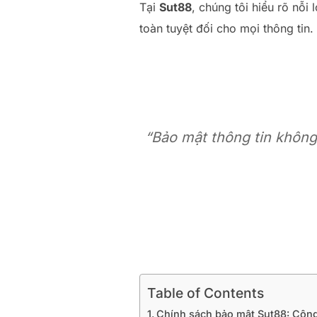
Tại
Sut88
, chúng tôi hiểu rõ nỗ
toàn tuyệt đối cho mọi thông tin.
“Bảo mật thông tin không 
Table of Contents
Chính sách bảo mật Sut88: Công